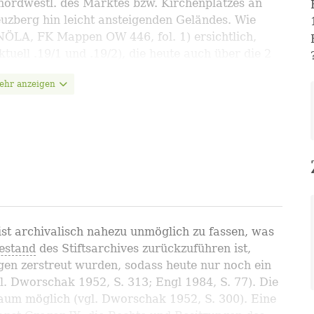
ordwestl. des Marktes bzw. Kirchenplatzes an
zberg hin leicht ansteigenden Geländes. Wie
NÖLA, FK Mappen OW 446, fol. 1) ersichtlich,
ktuell .19/1 und .19/2), die heute auch über die 2
itiger Trakt) unterschieden werden.
ehr anzeigen
ener Hof" (Lagebeschreibung) Wachauer Klosterhöfe Online 2023,
https://wachauer-klosterhoefe.at/klosterhof/57-subener-hof/
(aufgerufen am: 6.8.2026)
ist archivalisch nahezu unmöglich zu fassen, was
estand
des Stiftsarchives zurückzuführen ist,
en zerstreut wurden, sodass heute nur noch ein
gl. Dworschak 1952, S. 313; Engl 1984, S. 77). Die
aum möglich (vgl. Dworschak 1952, S. 300). Eine