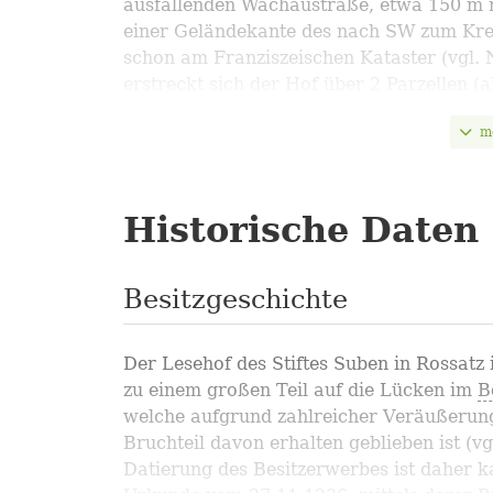
ausfallenden Wachaustraße, etwa 150 m n
einer Geländekante des nach SW zum Kreu
schon am Franziszeischen Kataster (vgl. 
erstreckt sich der Hof über 2 Parzellen (a
Hausnr. 87 (Straßentrakt) und 16 (rückse
m
Alarich Langendorf / Andreas Steininger, "Sub
Historische Daten
Besitzgeschichte
Der Lesehof des Stiftes Suben in Rossatz 
zu einem großen Teil auf die Lücken im
B
welche aufgrund zahlreicher Veräußerung
Bruchteil davon erhalten geblieben ist (v
Datierung des Besitzerwerbes ist daher k