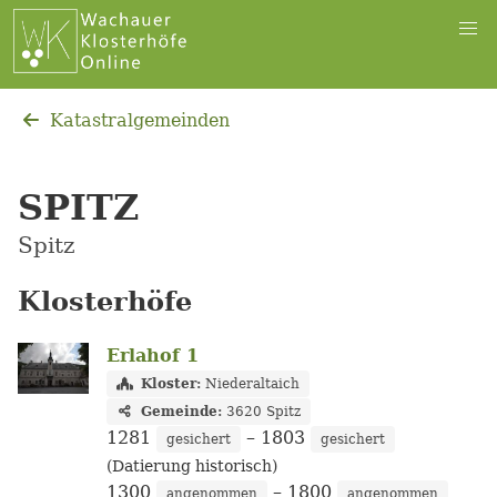
Katastralgemeinden
SPITZ
Spitz
Klosterhöfe
Erlahof 1
Kloster:
Niederaltaich
Gemeinde:
3620 Spitz
1281
– 1803
gesichert
gesichert
(Datierung historisch)
1300
– 1800
angenommen
angenommen