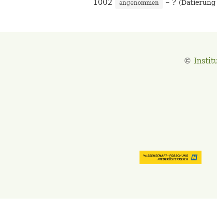
1002
– ?
(Datierung 
angenommen
©
Instit